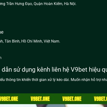
ường Trần Hưng Đạo, Quận Hoàn Kiếm, Hà Nội.
m
ne
h, Tân Bình, Hồ Chí Minh, Việt Nam.
m
dẫn sử dụng kênh liên hệ V9bet hiệu q
ếu thông tin khiến thời gian xử lý kéo dài. Muốn nhận hỗ trợ n