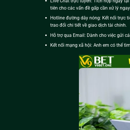
Live Chat trực tuyến: Tích hợp ngay tạ
tiên cho các vấn đề gấp cần xử lý ngay 
Hotline đường dây nóng: Kết nối trực t
trao đổi chi tiết về giao dịch tài chính.
Hỗ trợ qua Email: Dành cho việc gửi cá
Kết nối mạng xã hội: Anh em có thể tì