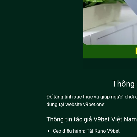
Thông t
Để tăng tính xác thực và giúp người chơi dễ
dung tại website v9bet.one:
Thông tin tác giả V9bet Việt Nam
Ceo điều hành: Tài Runo V9bet