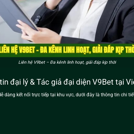
Liên hệ V9bet – Đa kênh linh hoạt, giải đáp kịp thời
in đại lý & Tác giả đại diện V9Bet tại 
 dàng kết nối trực tiếp tại khu vực, dưới đây là thông tin chi ti