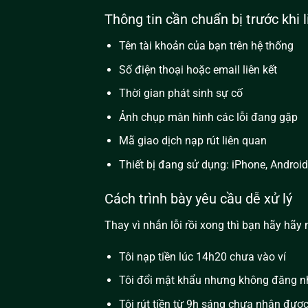
Thông tin cần chuẩn bị trước khi 
Tên tài khoản của bạn trên hệ thống
Số điện thoại hoặc email liên kết
Thời gian phát sinh sự cố
Ảnh chụp màn hình các lỗi đang gặp
Mã giao dịch nạp rút liên quan
Thiết bị đang sử dụng: iPhone, Androi
Cách trình bày yêu cầu dễ xử lý
Thay vì nhắn lỗi rồi xong thì bạn hãy hãy
Tôi nạp tiền lúc 14h20 chưa vào ví
Tôi đổi mật khẩu nhưng không đăng 
Tôi rút tiền từ 9h sáng chưa nhận đượ